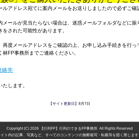
ールアドレス宛てに案内メールをお送りしましたので必ずご確
内メールが見当たらない場合は、迷惑メールフォルダなどに振
きをされた可能性があります。
、再度メールアドレスをご確認の上、お申し込み手続きを行っ
く林FP事務所までご連絡ください。
連絡先
いたします。
【サイト更新日】
8月7日
Copyright (C) 2026
【行列FP】行列のできるFP事務所
All Rights Reserved
サイト内の記事、写真など、すべてのコンテンツの無断複写・転載等を固く禁じます