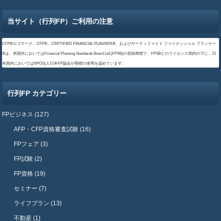
当サイト（行列FP）ご利用の注意
CFP®ロゴマーク、CFP®、CERTIFIED FINANCIAL PLANNER®、およびサーティファイド ファイナンシャル プランナー
®は、米国外においてはFinancial Planning Standards Board Ltd.(FPSB)の登録商標で、FPSBとのライセンス契約の下に、日
本国内においてはNPO法人日本FP協会が商標の使用を認めています。
行列FP カテゴリー
FPビジネス (127)
AFP・CFP資格審査試験 (16)
FPフェア (3)
FP試験 (2)
FP資格 (19)
セミナー (7)
ライフプラン (13)
不動産 (1)