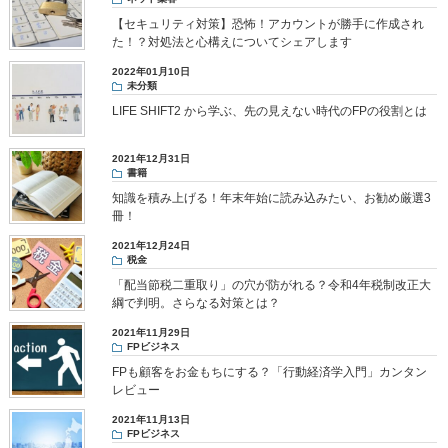
【セキュリティ対策】恐怖！アカウントが勝手に作成され
た！？対処法と心構えについてシェアします
2022年01月10日
未分類
LIFE SHIFT2 から学ぶ、先の見えない時代のFPの役割とは
2021年12月31日
書籍
知識を積み上げる！年末年始に読み込みたい、お勧め厳選3
冊！
2021年12月24日
税金
「配当節税二重取り」の穴が防がれる？令和4年税制改正大
綱で判明。さらなる対策とは？
2021年11月29日
FPビジネス
FPも顧客をお金もちにする？「行動経済学入門」カンタン
レビュー
2021年11月13日
FPビジネス