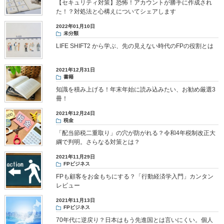
【セキュリティ対策】恐怖！アカウントが勝手に作成され
た！？対処法と心構えについてシェアします
2022年01月10日
未分類
LIFE SHIFT2 から学ぶ、先の見えない時代のFPの役割とは
2021年12月31日
書籍
知識を積み上げる！年末年始に読み込みたい、お勧め厳選3
冊！
2021年12月24日
税金
「配当節税二重取り」の穴が防がれる？令和4年税制改正大
綱で判明。さらなる対策とは？
2021年11月29日
FPビジネス
FPも顧客をお金もちにする？「行動経済学入門」カンタン
レビュー
2021年11月13日
FPビジネス
70年代に逆戻り？日本はもう先進国とは言いにくい。個人