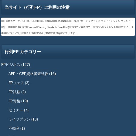
当サイト（行列FP）ご利用の注意
CFP®ロゴマーク、CFP®、CERTIFIED FINANCIAL PLANNER®、およびサーティファイド ファイナンシャル プランナー
®は、米国外においてはFinancial Planning Standards Board Ltd.(FPSB)の登録商標で、FPSBとのライセンス契約の下に、日
本国内においてはNPO法人日本FP協会が商標の使用を認めています。
行列FP カテゴリー
FPビジネス (127)
AFP・CFP資格審査試験 (16)
FPフェア (3)
FP試験 (2)
FP資格 (19)
セミナー (7)
ライフプラン (13)
不動産 (1)