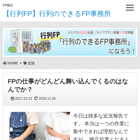
FP独立
【行列FP】行列のできるFP事務所
HOME
»
近況
FPの仕事がどんどん舞い込んでくるのはな
んでか？
2017.10.13
2018.11.26
今日は雑多な近況報告で
す。 本当は一つの作業に
集中できれば理想なんで
すが、 独立起業となると