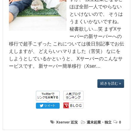
ほぼ全部一人でやらない
といけないので、 そうは
うまくいかないですね。
秘書欲しい…笑 まずXサ
ーバーの新サーバーへの
移行で超手こずった これについては後日別記事でお伝
えしますが、 どえらいハマりました（苦笑） なにを
しようとしているかというと、 Xサーバーのこんなサ
ービスです。 新サーバー簡単移行（Xser…
続きを読む »
Xserver
近況
週末起業・独立
0