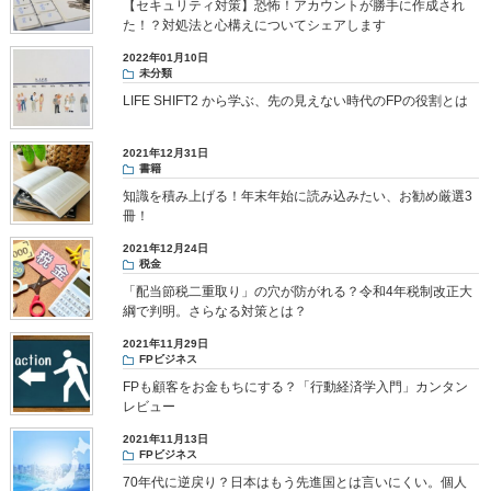
【セキュリティ対策】恐怖！アカウントが勝手に作成され
た！？対処法と心構えについてシェアします
2022年01月10日
未分類
LIFE SHIFT2 から学ぶ、先の見えない時代のFPの役割とは
2021年12月31日
書籍
知識を積み上げる！年末年始に読み込みたい、お勧め厳選3
冊！
2021年12月24日
税金
「配当節税二重取り」の穴が防がれる？令和4年税制改正大
綱で判明。さらなる対策とは？
2021年11月29日
FPビジネス
FPも顧客をお金もちにする？「行動経済学入門」カンタン
レビュー
2021年11月13日
FPビジネス
70年代に逆戻り？日本はもう先進国とは言いにくい。個人