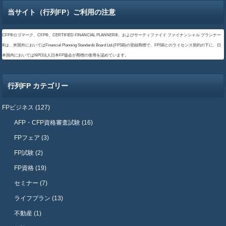
当サイト（行列FP）ご利用の注意
CFP®ロゴマーク、CFP®、CERTIFIED FINANCIAL PLANNER®、およびサーティファイド ファイナンシャル プランナー
®は、米国外においてはFinancial Planning Standards Board Ltd.(FPSB)の登録商標で、FPSBとのライセンス契約の下に、日
本国内においてはNPO法人日本FP協会が商標の使用を認めています。
行列FP カテゴリー
FPビジネス (127)
AFP・CFP資格審査試験 (16)
FPフェア (3)
FP試験 (2)
FP資格 (19)
セミナー (7)
ライフプラン (13)
不動産 (1)