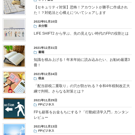
【セキュリティ対策】恐怖！アカウントが勝手に作成され
た！？対処法と心構えについてシェアします
2022年01月10日
未分類
LIFE SHIFT2 から学ぶ、先の見えない時代のFPの役割とは
2021年12月31日
書籍
知識を積み上げる！年末年始に読み込みたい、お勧め厳選3
冊！
2021年12月24日
税金
「配当節税二重取り」の穴が防がれる？令和4年税制改正大
綱で判明。さらなる対策とは？
2021年11月29日
FPビジネス
FPも顧客をお金もちにする？「行動経済学入門」カンタン
レビュー
2021年11月13日
FPビジネス