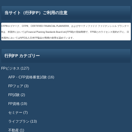
当サイト（行列FP）ご利用の注意
CFP®ロゴマーク、CFP®、CERTIFIED FINANCIAL PLANNER®、およびサーティファイド ファイナンシャル プランナー
®は、米国外においてはFinancial Planning Standards Board Ltd.(FPSB)の登録商標で、FPSBとのライセンス契約の下に、日
本国内においてはNPO法人日本FP協会が商標の使用を認めています。
行列FP カテゴリー
FPビジネス (127)
AFP・CFP資格審査試験 (16)
FPフェア (3)
FP試験 (2)
FP資格 (19)
セミナー (7)
ライフプラン (13)
不動産 (1)