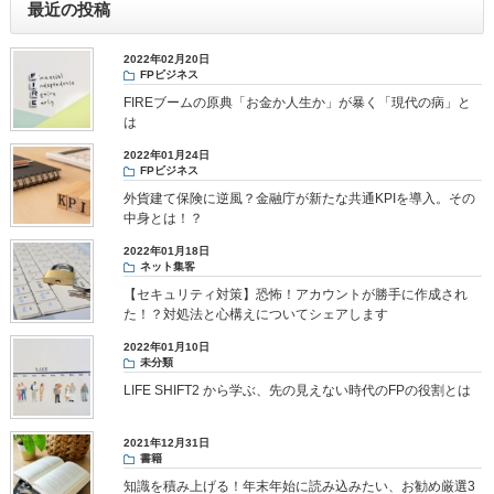
最近の投稿
2022年02月20日
FPビジネス
FIREブームの原典「お金か人生か」が暴く「現代の病」と
は
2022年01月24日
FPビジネス
外貨建て保険に逆風？金融庁が新たな共通KPIを導入。その
中身とは！？
2022年01月18日
ネット集客
【セキュリティ対策】恐怖！アカウントが勝手に作成され
た！？対処法と心構えについてシェアします
2022年01月10日
未分類
LIFE SHIFT2 から学ぶ、先の見えない時代のFPの役割とは
2021年12月31日
書籍
知識を積み上げる！年末年始に読み込みたい、お勧め厳選3