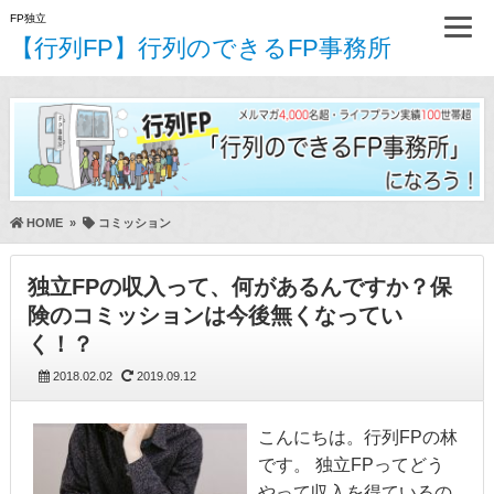
FP独立
【行列FP】行列のできるFP事務所
HOME
»
コミッション
独立FPの収入って、何があるんですか？保
険のコミッションは今後無くなってい
く！？
2018.02.02
2019.09.12
こんにちは。行列FPの林
です。 独立FPってどう
やって収入を得ているの