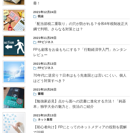
冊！
2021年12月24日
税金
「配当節税二重取り」の穴が防がれる？令和4年税制改正大
綱で判明。さらなる対策とは？
2021年11月29日
FPビジネス
FPも顧客をお金もちにする？「行動経済学入門」カンタン
レビュー
2021年11月13日
FPビジネス
70年代に逆戻り？日本はもう先進国とは言いにくい。個人
はどう対策すべき？
2021年10月26日
書籍
【勉強家必見】点から面への読書に進化する方法！「鈍器
本」独学大全の魅力と、技法のご紹介
2021年10月13日
ネット集客
【初心者向け】FPにとってのネットメディアの役割を図解
で説明