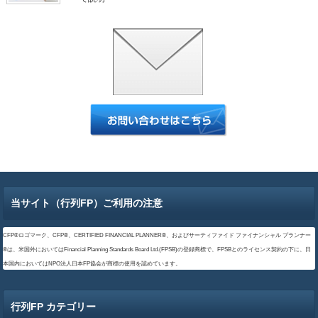
当サイト（行列FP）ご利用の注意
CFP®ロゴマーク、CFP®、CERTIFIED FINANCIAL PLANNER®、およびサーティファイド ファイナンシャル プランナー
®は、米国外においてはFinancial Planning Standards Board Ltd.(FPSB)の登録商標で、FPSBとのライセンス契約の下に、日
本国内においてはNPO法人日本FP協会が商標の使用を認めています。
行列FP カテゴリー