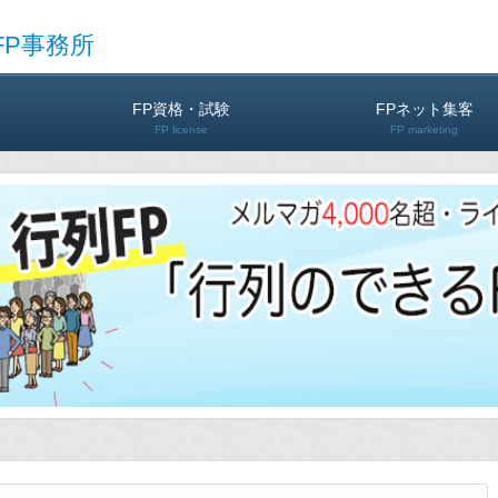
FP事務所
FP資格・試験
FPネット集客
FP license
FP marketing