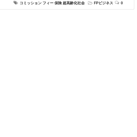
コミッション
フィー
保険
超高齢化社会
FPビジネス
0