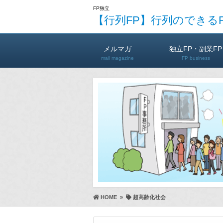
FP独立
【行列FP】行列のできる
メルマガ
独立FP・副業FP
mail magazine
FP business
HOME
»
超高齢化社会