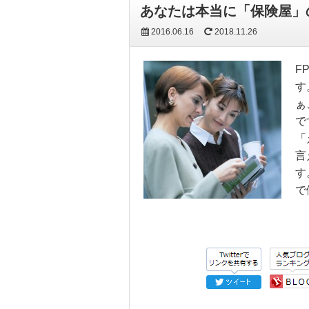
あなたは本当に「保険屋」
2016.06.16
2018.11.26
F
す
ぁ
で
「
言
す
で