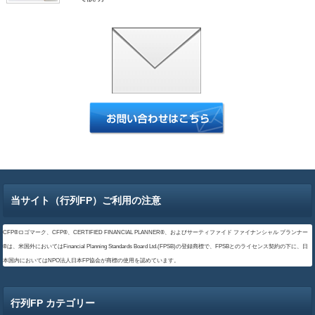
当サイト（行列FP）ご利用の注意
CFP®ロゴマーク、CFP®、CERTIFIED FINANCIAL PLANNER®、およびサーティファイド ファイナンシャル プランナー
®は、米国外においてはFinancial Planning Standards Board Ltd.(FPSB)の登録商標で、FPSBとのライセンス契約の下に、日
本国内においてはNPO法人日本FP協会が商標の使用を認めています。
行列FP カテゴリー