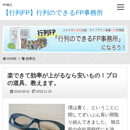
FP独立
【行列FP】行列のできるFP事務所
HOME
»
効率化
楽できて効率が上がるなら安いもの！プロ
の道具、教えます。
2018.08.01
2018.11.25
僕は書く、ということに
関してずいぶん長い間取
り組んできました。 独立
前の会社員時代にも論