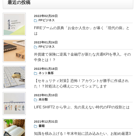
最近の投稿
2022年02月20日
FPビジネス
FIREブームの原典「お金か人生か」が暴く「現代の病」と
は
2022年01月24日
FPビジネス
外貨建て保険に逆風？金融庁が新たな共通KPIを導入。その
中身とは！？
2022年01月18日
ネット集客
【セキュリティ対策】恐怖！アカウントが勝手に作成され
た！？対処法と心構えについてシェアします
2022年01月10日
未分類
LIFE SHIFT2 から学ぶ、先の見えない時代のFPの役割とは
2021年12月31日
書籍
知識を積み上げる！年末年始に読み込みたい、お勧め厳選3