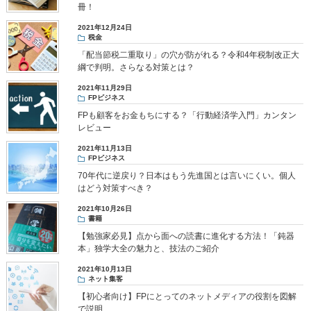
冊！
2021年12月24日
税金
「配当節税二重取り」の穴が防がれる？令和4年税制改正大
綱で判明。さらなる対策とは？
2021年11月29日
FPビジネス
FPも顧客をお金もちにする？「行動経済学入門」カンタン
レビュー
2021年11月13日
FPビジネス
70年代に逆戻り？日本はもう先進国とは言いにくい。個人
はどう対策すべき？
2021年10月26日
書籍
【勉強家必見】点から面への読書に進化する方法！「鈍器
本」独学大全の魅力と、技法のご紹介
2021年10月13日
ネット集客
【初心者向け】FPにとってのネットメディアの役割を図解
で説明