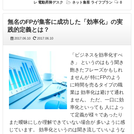
レ
電動昇降デスク
ネット集客
ライフプラン
0
無名のFPが集客に成功した「効率化」の実
践的定義とは？
2017.06.10
2017.06.10
「ビジネスを効率化すべ
き」 というのはもう聞き
飽きたフレーズかもしれ
ませんが 特にFPのよう
に時間を売るタイプの職
業は 効率化は避けて通れ
ません。 ただ、一口に効
率化といっても 人によっ
て定義が様々であったり
また曖昧にしか理解できていない場合が 多いように感
じています。 効率化というのは聞き流していいような