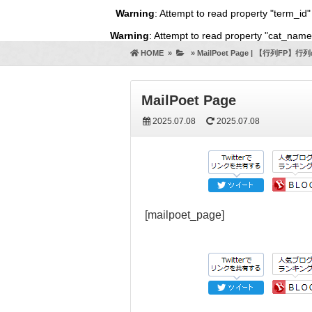
Warning
: Attempt to read property "term_id"
Warning
: Attempt to read property "cat_name
HOME
»
»
MailPoet Page | 【行列FP
MailPoet Page
2025.07.08
2025.07.08
[mailpoet_page]