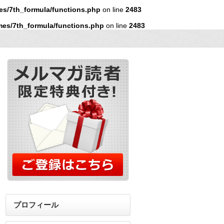
es/7th_formula/functions.php
on line
2483
mes/7th_formula/functions.php
on line
2483
プロフィール