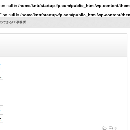
 on null in
/home/kntr/startup-fp.com/public_html/wp-content/them
" on null in
/home/kntr/startup-fp.com/public_html/wp-content/the
】行列のできるFP事務所
0