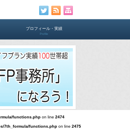
プロフィール・実績
Profile
ormula/functions.php
on line
2474
es/7th_formula/functions.php
on line
2475