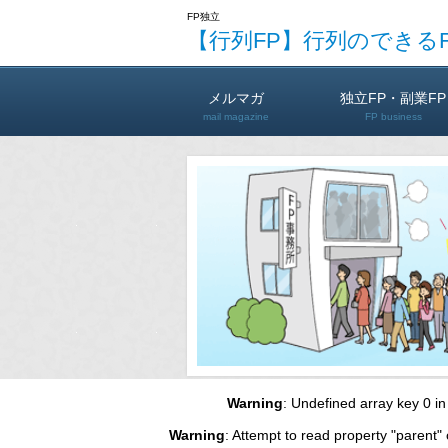
FP独立
【行列FP】行列のできる
メルマガ
独立FP・副業FP
mail magazine
FP business
Warning
: Undefined array key 0 i
Warning
: Attempt to read property "parent" 