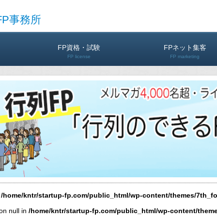
FP事務所
FP資格・試験
FPネット集客
FP license
FP marketing
n
/home/kntr/startup-fp.com/public_html/wp-content/themes/7th_f
on null in
/home/kntr/startup-fp.com/public_html/wp-content/them