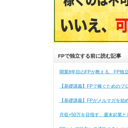
FPで独立する前に読む記事
開業8年目のFPが教える、FP独
【基礎講義】FPで稼ぐためのブ
【基礎講義】FPがメルマガを始
月収+50万を目指す、週末起業