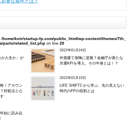
に必要な条件とは？
n
/home/kntr/startup-fp.com/public_html/wp-content/themes/7th_
a/parts/related_list.php
on line
20
2022年01月24日
金か人生か」が
外貨建て保険に逆風？金融庁が新たな
共通KPIを導入。その中身とは！？
2022年01月10日
怖！アカウン
LIFE SHIFT2 から学ぶ、先の見えない
？対処法と心
時代のFPの役割とは
す
年始に読み込
！