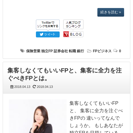
続きを読む »
保険営業
独立FP
証券会社
転職
銀行
FPビジネス
0
集客しなくてもいいFPと、集客に全力を注
ぐべきFPとは。
2018.04.13
2018.04.13
集客しなくてもいいFP
と、 集客に全力を注ぐべ
きFPの 違いってなんで
しょうか。 もしあなたが
独立FPを目指している