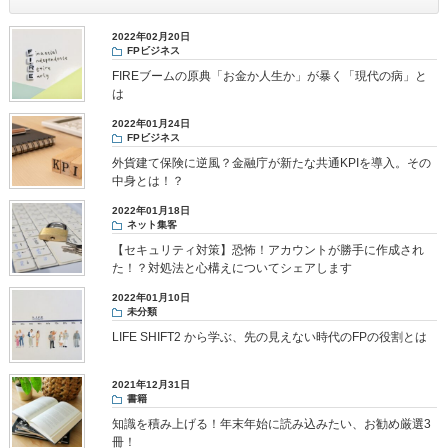
2022年02月20日
FPビジネス
FIREブームの原典「お金か人生か」が暴く「現代の病」と
は
2022年01月24日
FPビジネス
外貨建て保険に逆風？金融庁が新たな共通KPIを導入。その
中身とは！？
2022年01月18日
ネット集客
【セキュリティ対策】恐怖！アカウントが勝手に作成され
た！？対処法と心構えについてシェアします
2022年01月10日
未分類
LIFE SHIFT2 から学ぶ、先の見えない時代のFPの役割とは
2021年12月31日
書籍
知識を積み上げる！年末年始に読み込みたい、お勧め厳選3
冊！