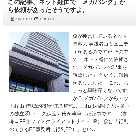
この記事、ネット経由で「メガバンク」か
ら依頼があったそうですよ。
2018.03.29
2018.03.30
僕が運営しているネット
集客の 実践者コミュニテ
ィがあるのですが その中
で 「ネット経由で依頼さ
れ、メガバンクの記事を
執筆した」 というご報告
がありました。 これ、ち
ょっと興味深くないです
か？ メガバンクからネッ
ト経由で執筆依頼が来る時代… これは福岡で大活躍中
の独立系FP、 久保逸郎氏が執筆した記事です。 （参
考→FPオフィスクライアントサイドHP） 僕は「行列
のできるFP事務所（行列FP）」とい…