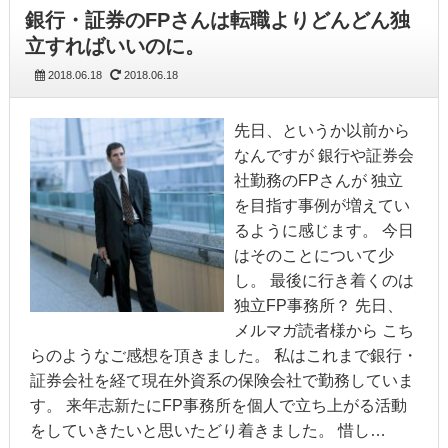
銀行・証券のFPさんは転職よりどんどん独
立すればいいのに。
2018.06.18
2018.06.18
先日、というか以前から
なんですが 銀行や証券会
社勤務のFPさんが 独立
を目指す事例が増えてい
るように感じます。 今日
はそのことについて少
し。 最後に行き着くのは
独立FP事務所？ 先日、
メルマガ読者様から こち
らのようなご感想を頂きました。 私はこれまで銀行・
証券会社を経て現在外資系の保険会社で勤務していま
す。 来年志新たにFP事務所を個人で立ち上がる活動
をしていきたいと思いたどり着きました。 惜し…