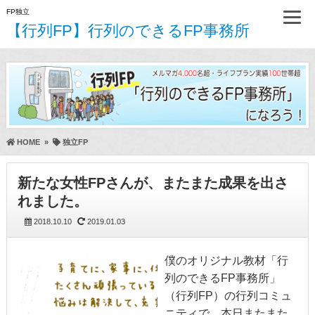
FP独立
【行列FP】行列のできるFP事務所
HOME
»
独立FP
新たな女性FPさんが、またまた成果を出さ
れました。
2018.10.10
2019.01.03
僕のオリジナル教材「行
列のできるFP事務所」
（行列FP）の行列コミュ
ニティで、本日またまた