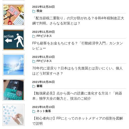
2021年12月24日
税金
「配当節税二重取り」の穴が防がれる？令和4年税制改正大
綱で判明。さらなる対策とは？
2021年11月29日
FPビジネス
FPも顧客をお金もちにする？「行動経済学入門」カンタン
レビュー
2021年11月13日
FPビジネス
70年代に逆戻り？日本はもう先進国とは言いにくい。個人
はどう対策すべき？
2021年10月26日
書籍
【勉強家必見】点から面への読書に進化する方法！「鈍器
本」独学大全の魅力と、技法のご紹介
2021年10月13日
ネット集客
【初心者向け】FPにとってのネットメディアの役割を図解
で説明