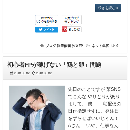
続きを読む »
ブログ
執筆依頼
独立FP
ネット集客
0
初心者FPが稼げない「鶏と卵」問題
2018.03.02
2018.03.02
先日のことですが 某SNS
でこんな やりとりがあり
まして。 僕: 宅配便の
日付指定せずに、発注日
をずらせばいいじゃん！
Aさん: いや、仕事なん