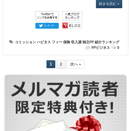
続きを読む »
コミッション
ハピタス
フィー
保険
収入源
独立FP
紹介ランキング
FPビジネス
0
1
2
次へ »