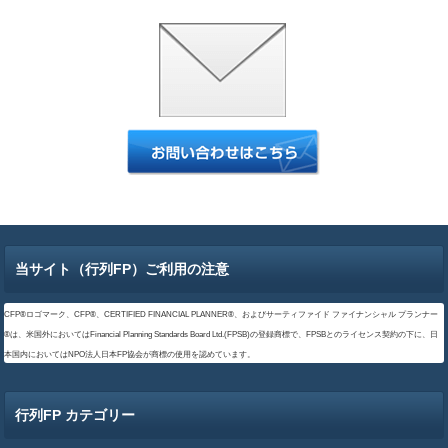
当サイト（行列FP）ご利用の注意
CFP®ロゴマーク、CFP®、CERTIFIED FINANCIAL PLANNER®、およびサーティファイド ファイナンシャル プランナー
®は、米国外においてはFinancial Planning Standards Board Ltd.(FPSB)の登録商標で、FPSBとのライセンス契約の下に、日
本国内においてはNPO法人日本FP協会が商標の使用を認めています。
行列FP カテゴリー