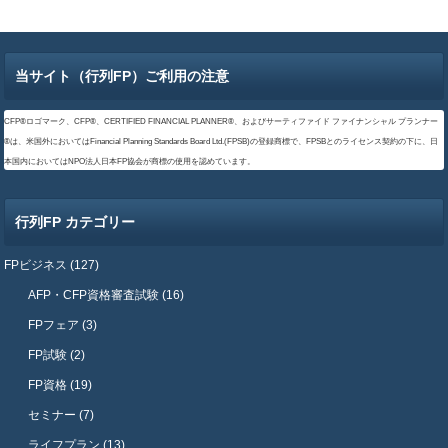
当サイト（行列FP）ご利用の注意
CFP®ロゴマーク、CFP®、CERTIFIED FINANCIAL PLANNER®、およびサーティファイド ファイナンシャル プランナー
®は、米国外においてはFinancial Planning Standards Board Ltd.(FPSB)の登録商標で、FPSBとのライセンス契約の下に、日
本国内においてはNPO法人日本FP協会が商標の使用を認めています。
行列FP カテゴリー
FPビジネス (127)
AFP・CFP資格審査試験 (16)
FPフェア (3)
FP試験 (2)
FP資格 (19)
セミナー (7)
ライフプラン (13)