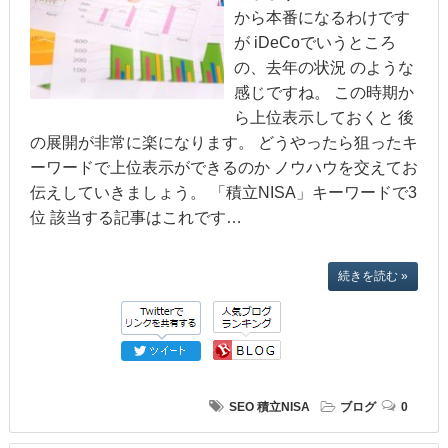
から本番になるわけです
が iDeCoでいうところ
の、去年の状況 のような
感じですね。 この時期か
ら上位表示しておくと 後
の展開が非常に楽になります。 どうやったら狙ったキ
ーワードで上位表示ができるのか ノウハウを交えてお
伝えしていきましょう。 「積立NISA」キーワードで3
位 該当する記事はこれです…
続きを読む »
SEO
積立NISA
ブログ
0