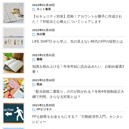
2022年01月18日
ネット集客
【セキュリティ対策】恐怖！アカウントが勝手に作成され
た！？対処法と心構えについてシェアします
2022年01月10日
未分類
LIFE SHIFT2 から学ぶ、先の見えない時代のFPの役割とは
2021年12月31日
書籍
知識を積み上げる！年末年始に読み込みたい、お勧め厳選3
冊！
2021年12月24日
税金
「配当節税二重取り」の穴が防がれる？令和4年税制改正大
綱で判明。さらなる対策とは？
2021年11月29日
FPビジネス
FPも顧客をお金もちにする？「行動経済学入門」カンタン
レビュー