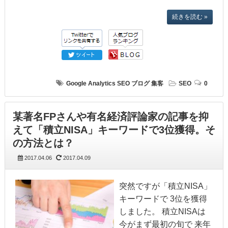
続きを読む »
Google Analytics
SEO
ブログ
集客
SEO
0
某著名FPさんや有名経済評論家の記事を抑
えて「積立NISA」キーワードで3位獲得。そ
の方法とは？
2017.04.06
2017.04.09
突然ですが「積立NISA」
キーワードで 3位を獲得
しました。 積立NISAは
今がまず最初の旬で 来年