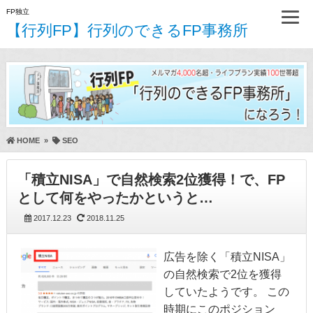
FP独立
【行列FP】行列のできるFP事務所
HOME
»
SEO
「積立NISA」で自然検索2位獲得！で、FP
として何をやったかというと…
2017.12.23
2018.11.25
広告を除く「積立NISA」
の自然検索で2位を獲得
していたようです。 この
時期にこのポジション