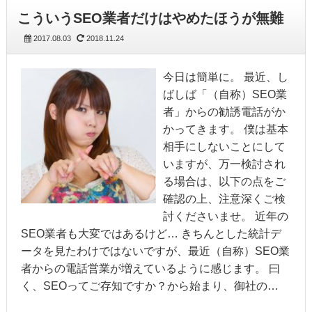
こういうSEO業者だけはやめたほうが無難
2017.08.03
2018.11.24
今日は簡単に。 最近、し
ばしば「（自称）SEO業
者」からの勧誘電話がか
かってきます。 僕は基本
相手にしないことにして
いますが、万一検討され
る場合は、以下の点をご
確認の上、注意深くご検
討くださいませ。 近年の
SEO業者も大変ではあるけど… きちんとした統計デ
ータを見たわけではないですが、最近（自称）SEO業
者からの電話営業が増えているように感じます。 曰
く、SEOってご存知ですか？から始まり、御社の…