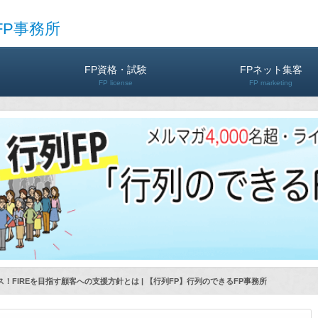
FP事務所
FP資格・試験
FPネット集客
FP license
FP marketing
！FIREを目指す顧客への支援方針とは | 【行列FP】行列のできるFP事務所