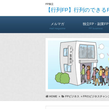
FP独立
【行列FP】行列のできる
メルマガ
独立FP・副業FP
mail magazine
FP business
HOME
»
FPビジネス
»
FPのビジネスチャンス